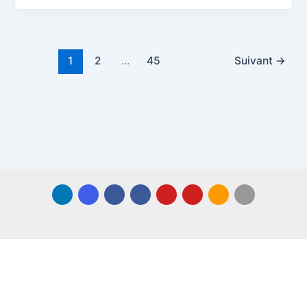
1
2
…
45
Suivant
→