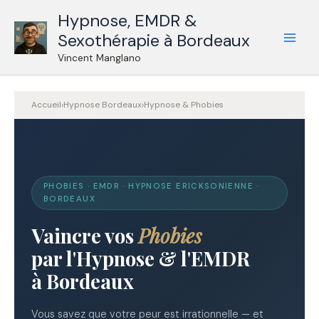
Aller
Hypnose, EMDR &
au
Sexothérapie à Bordeaux
contenu
Vincent Manglano
Accueil
›
Hypnose Bordeaux
›
Hypnose & Phobies
PHOBIES · EMDR · HYPNOSE ERICKSONIENNE ·
BORDEAUX
Vaincre vos
Phobies
par l'Hypnose & l'EMDR
à Bordeaux
Vous savez que votre peur est irrationnelle — et