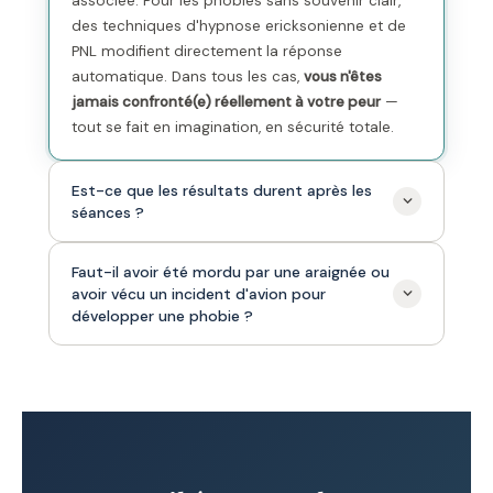
associée. Pour les phobies sans souvenir clair,
des techniques d'hypnose ericksonienne et de
PNL modifient directement la réponse
automatique. Dans tous les cas,
vous n'êtes
jamais confronté(e) réellement à votre peur
—
tout se fait en imagination, en sécurité totale.
Est-ce que les résultats durent après les
séances ?
Oui. Contrairement à des techniques de
Faut-il avoir été mordu par une araignée ou
avoir vécu un incident d'avion pour
relaxation qui gèrent les symptômes à court
développer une phobie ?
terme, l'hypnose et l'EMDR modifient
l'enregistrement cérébral à l'origine de la phobie.
Une fois retraité, le cerveau ne produit plus la
Non. Les phobies peuvent se développer par
même réponse de peur. Les résultats
observation (voir quelqu'un réagir avec peur),
s'inscrivent dans la durée. Des rappels sont
par transmission (un parent qui a peur des
possibles mais rarement nécessaires.
araignées), ou parfois sans événement
identifiable. La phobie peut aussi apparaître « de