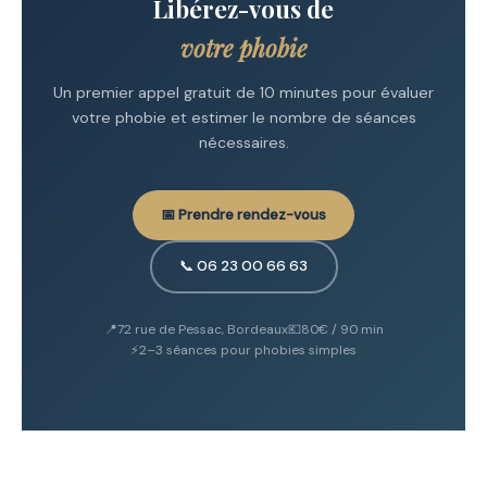
Libérez-vous de
nulle part » à l'âge adulte. L'absence de souvenir
d'origine n'empêche pas le traitement.
votre phobie
Un premier appel gratuit de 10 minutes pour évaluer
votre phobie et estimer le nombre de séances
nécessaires.
📅 Prendre rendez-vous
📞 06 23 00 66 63
📍
72 rue de Pessac, Bordeaux
💶
80€ / 90 min
⚡
2–3 séances pour phobies simples