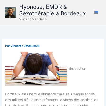
Aller
Hypnose, EMDR &
au
Sexothérapie à Bordeaux
contenu
Vincent Manglano
Par
Vincent
/
22/05/2026
Introduction
Bordeaux est une ville étudiante majeure. Chaque année,
des milliers d’étudiants affrontent le stress des partiels, du
bac, du bac+5 ou des concours des grandes écoles. Le