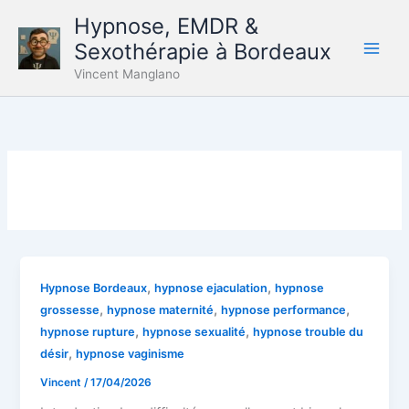
Aller
Hypnose, EMDR &
au
Sexothérapie à Bordeaux
contenu
Vincent Manglano
,
,
Hypnose Bordeaux
hypnose ejaculation
hypnose
,
,
,
grossesse
hypnose maternité
hypnose performance
,
,
hypnose rupture
hypnose sexualité
hypnose trouble du
,
désir
hypnose vaginisme
Vincent
/
17/04/2026