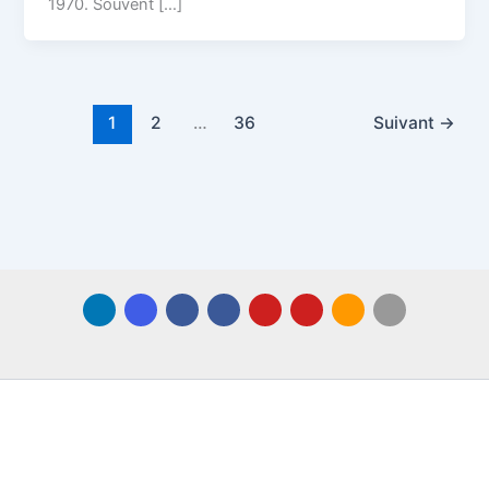
1970. Souvent […]
1
2
…
36
Suivant
→