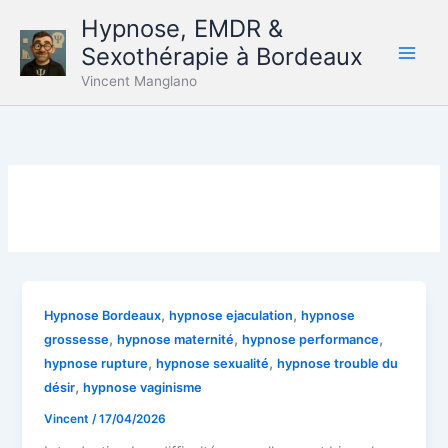
Aller
Hypnose, EMDR &
au
Sexothérapie à Bordeaux
contenu
Vincent Manglano
,
,
Hypnose Bordeaux
hypnose ejaculation
hypnose
,
,
,
grossesse
hypnose maternité
hypnose performance
,
,
hypnose rupture
hypnose sexualité
hypnose trouble du
,
désir
hypnose vaginisme
Vincent
/
17/04/2026