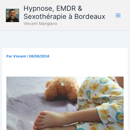
Aller
Hypnose, EMDR &
au
Sexothérapie à Bordeaux
contenu
Vincent Manglano
Par
Vincent
/
06/08/2024