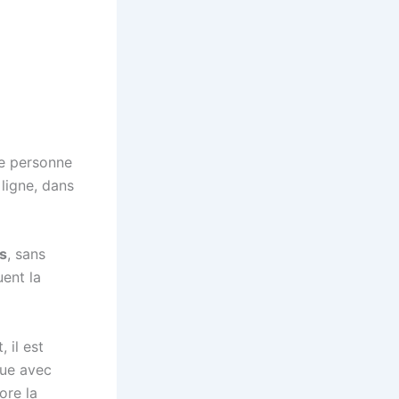
te personne
ligne, dans
rs
, sans
uent la
 il est
que avec
ore la