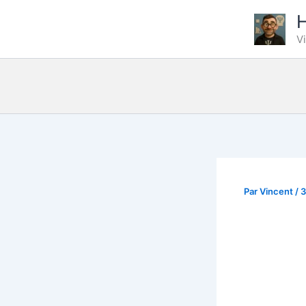
Aller
H
au
V
contenu
Par
Vincent
/
3