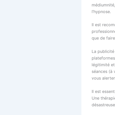
médiumnité,
l’hypnose.
Il est reco
professionne
que de faire
La publicité
plateformes
légitimité e
séances (à v
vous alerter
Il est essen
Une thérapi
désastreuse