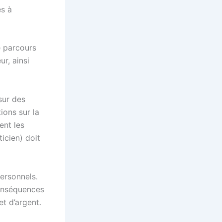
és à
le parcours
r, ainsi
 sur des
ons sur la
ent les
icien) doit
personnels.
conséquences
t d’argent.