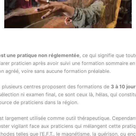
est une pratique non réglementée
, ce qui signifie que tou
larer praticien après avoir suivi une formation sommaire en 
on agréé, voire sans aucune formation préalable.
 plusieurs centres proposent des formations de
3 à 10 jou
sélection ni examen final, ce sont ceux là, hélas, qui constit
ource de praticiens dans la région.
st largement utilisée comme outil thérapeutique. Cependant,
ester vigilant face aux praticiens qui mélangent cette prati
hodes telles que l’E.F.T., le magnétisme, la guérison, ou enc